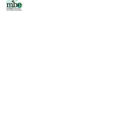
Facebook
/
Twitter
Área privada
Phone
+34 976 761 000 (2796)
Fax
+34 976 761 000 (2043)
Address
Edificio Betacourt
Campus Río Ebro
C/María de