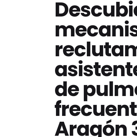
Descubi
mecani
reclutam
asistent
de pulm
frecuent
Aragón 