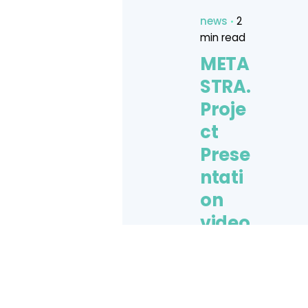
news
2
min read
META
STRA.
Proje
ct
Prese
ntati
on
video
We
present
the video
of the