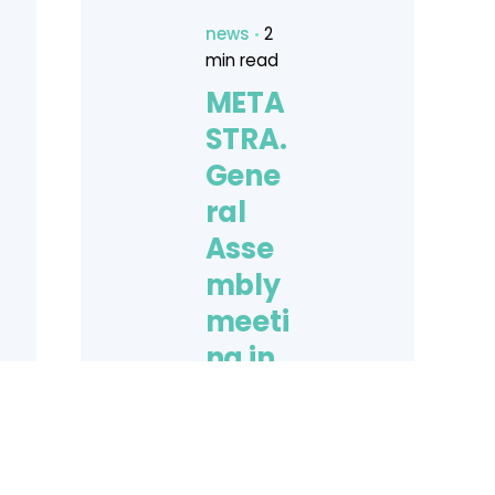
news
2
min read
META
STRA.
Gene
ral
Asse
mbly
meeti
ng in
Zara
goza.
The