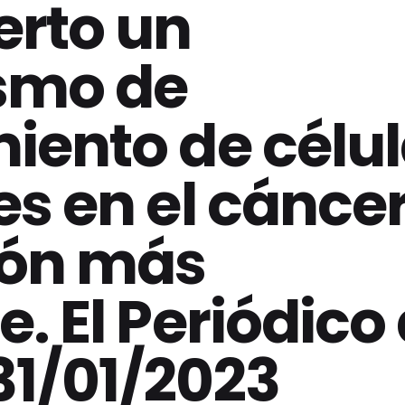
erto un
smo de
iento de célu
es en el cánce
ón más
e. El Periódico
31/01/2023