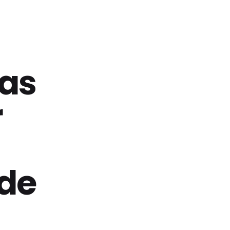
las
r
 de