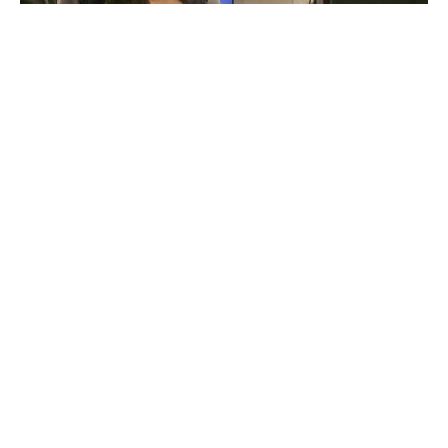
news
1 min read
Descubierto un mecanismo
de reclutamiento de células
asistentes en el cáncer de
pulmón más frecuente. El
Periódico de Aragón
31/01/2023