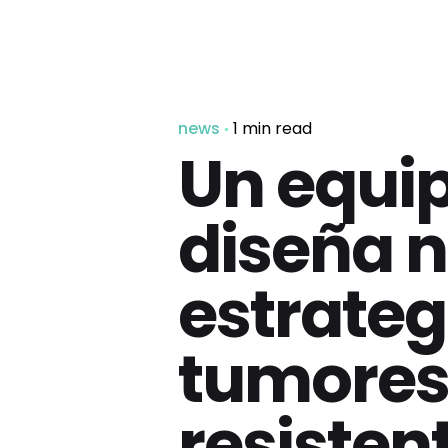
news
1 min read
Un equi
diseña 
estrateg
tumores
resistent