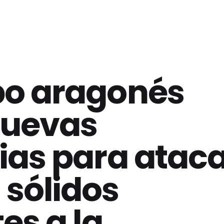
po aragonés
nuevas
ias para atac
 sólidos
es a la