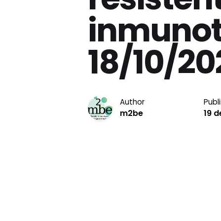
inmunot
18/10/20
Author
Publ
m2be
19 d