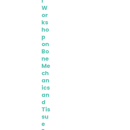
l
W
or
ks
ho
p
on
Bo
ne
Me
ch
an
ics
an
d
Tis
su
e