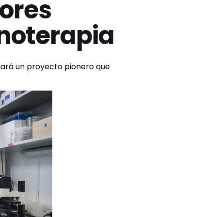
mores
unoterapia
llará un proyecto pionero que