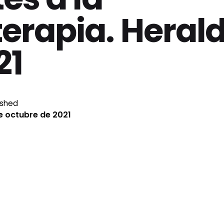
erapia. Heral
21
ished
e octubre de 2021